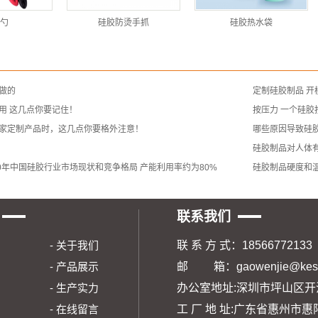
勺
硅胶防烫手抓
硅胶热水袋
做的
定制硅胶制品 
用 这几点你要记住！
按压力 一个硅胶
家定制产品时，这几点你要格外注意！
哪些原因导致硅
硅胶制品对人体
20年中国硅胶行业市场现状和竞争格局 产能利用率约为80%
硅胶制品硬度和
联系我们
站首页 - 关于我们
联 系 方 式：185667721
闻动态 - 产品展示
邮 箱：gaowenjie@kesh
誉资质 - 生产实力
办公室地址:深圳市坪山区开沃
展示 - 在线留言
工 厂 地 址:广东省惠州