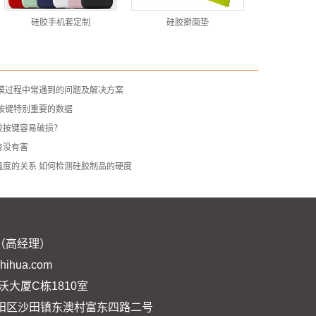
硅胶手机套定制
硅胶擀面垫
开模过程中常遇到的问题及解决方案
按键特别重要的数据
胶按键容易破损？
有没有害
温度的关系 如何检测硅胶制品的硬度
33（高经理）
ihua.com
大厦C栋1810室
市惠阳区沙田镇东澳村富东四路二号