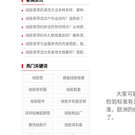
新闻资讯
硅胶表带的清洗方法多种多样，哪种...
硅胶表带适合户外运动吗？选购前了...
硅胶表带的舒适性有何特点？从材质...
硅胶表带的长久耐用度如何？解析其...
硅胶表带与金属表壳的完美搭配，挑...
硅胶表带适合各类场合佩戴吗？搭配...
热门关键词
硅胶垫
键盘硅胶按键
硅胶密封圈
硅胶鞋套
大家可
检验标准有
硅胶配件
硅胶手机套定制
准，欧洲的
深圳硅橡胶脚垫
硅胶制品厂
了。
散热硅胶片
硅胶耳机套