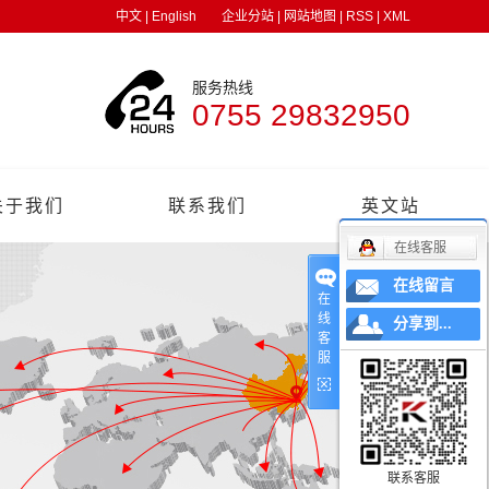
中文
|
English
企业分站
|
网站地图
|
RSS
|
XML
服务热线
0755 29832950
关于我们
联系我们
英文站
在线客服
在线留言
在
线
分享到...
客
服
联系客服