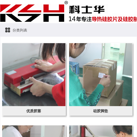
分类列表
优质胶塞
硅胶脚垫